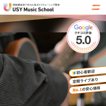
コ
ナ
ン
ビ
テ
ゲ
ン
ー
ツ
シ
へ
ョ
ス
ン
キ
に
ッ
移
プ
動